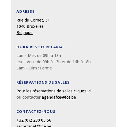
ADRESSE
Rue du Cornet, 51
1040 Bruxelles
Belgique
HORAIRES SECRÉTARIAT
Lun – Mer: de 09
h
à 13
h
Jeu – Ven : de 09
h
à 13
h et de 14h à 18h
Sam – Dim :
Fermé
RÉSERVATIONS DE SALLES
Pour les réservations de salles cliquez ici
ou contacter
agendafce@fce.be
CONTACTEZ-NOUS
+32 (0)2 230 05 56
secretariat@fce.be