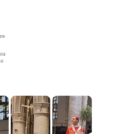
zie
cità
sì