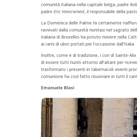
comunità italiana nella capitale belga, padre
Rob
padre
Eric Vancrainest
, il responsabile della pas
La Domenica delle Palme fa certamente riaffiorare
ravvivati dalla comunità riunitasi nel sagrato del
italiana di Bruxelles ha potuto rivivere nella Ca
ai rami di ulivo portati per l’occasione dall’Italia.
Inoltre, come è di tradizione, i cori di Sainte-Ali
di essere tutti riuniti attorno all’altare per rice
trasformato i presenti in tabernacoli viventi pr
comunione ha così fatto risuonare in tutti il cant
Emanuele Blasi