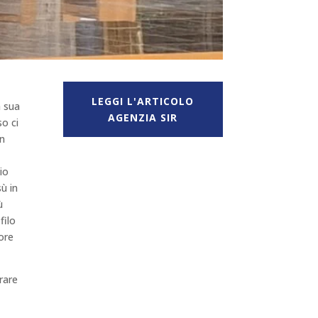
LEGGI L'ARTICOLO
a sua
AGENZIA SIR
o ci
on
n
io
sù in
ù
filo
ore
rare