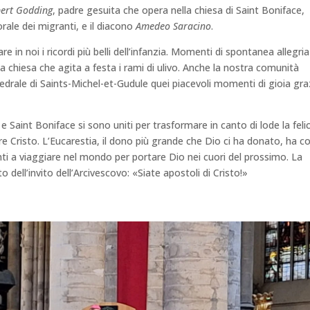
ert Godding
, padre gesuita che opera nella chiesa di Saint Boniface,
torale dei migranti, e il diacono
Amedeo Saracino
.
 in noi i ricordi più belli dell’infanzia. Momenti di spontanea allegria
la chiesa che agita a festa i rami di ulivo. Anche la nostra comunità
ttedrale di Saints-Michel-et-Gudule quei piacevoli momenti di gioia gra
x e Saint Boniface si sono uniti per trasformare in canto di lode la feli
vere Cristo. L’Eucarestia, il dono più grande che Dio ci ha donato, ha co
onti a viaggiare nel mondo per portare Dio nei cuori del prossimo. La
o dell’invito dell’Arcivescovo: «Siate apostoli di Cristo!»