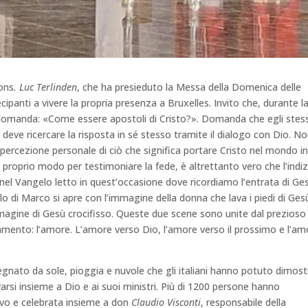
Mons
.
Luc Terlinden
, che ha presieduto la Messa della Domenica delle
cipanti a vivere la propria presenza a Bruxelles. Invito che, durante l
a domanda: «Come essere apostoli di Cristo?». Domanda che egli stess
 deve ricercare la risposta in sé stesso tramite il dialogo con Dio. N
 percezione personale di ciò che significa portare Cristo nel mondo i
proprio modo per testimoniare la fede, è altrettanto vero che l’indiz
io nel Vangelo letto in quest’occasione dove ricordiamo l’entrata di Ge
lo di Marco si apre con l’immagine della donna che lava i piedi di Ges
agine di Gesù crocifisso. Queste due scene sono unite dal prezioso 
mento: l’amore. L’amore verso Dio, l’amore verso il prossimo e l’am
nato da sole, pioggia e nuvole che gli italiani hanno potuto dimost
ovarsi insieme a Dio e ai suoi ministri. Più di 1200 persone hanno
ovo e celebrata insieme a don
Claudio Visconti
, responsabile della