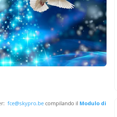
yer:
fce@skypro.be
compilando il
Modulo di