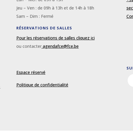
Jeu – Ven : de 09
h
à 13
h et de 14h à 18h
sec
Sam – Dim :
Fermé
Con
RÉSERVATIONS DE SALLES
Pour les réservations de salles cliquez ici
ou contacter
agendafce@fce.be
SU
Espace réservé
Politique de confidentialité
e