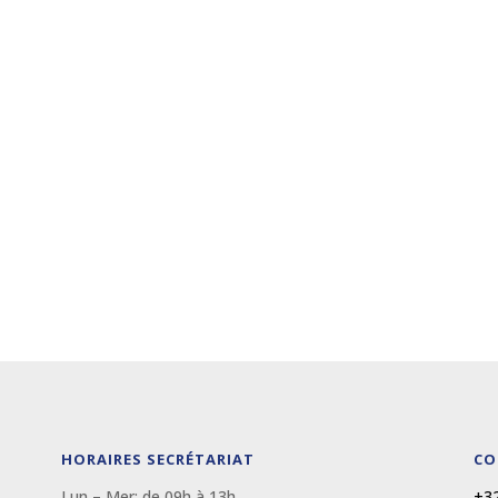
HORAIRES SECRÉTARIAT
CO
Lun – Mer: de 09
h
à 13
h
+32