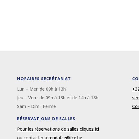
HORAIRES SECRÉTARIAT
CO
Lun – Mer: de 09
h
à 13
h
+32
Jeu – Ven : de 09
h
à 13
h et de 14h à 18h
sec
Sam – Dim :
Fermé
Con
RÉSERVATIONS DE SALLES
Pour les réservations de salles cliquez ici
ou contacter
agendafce@fce.be