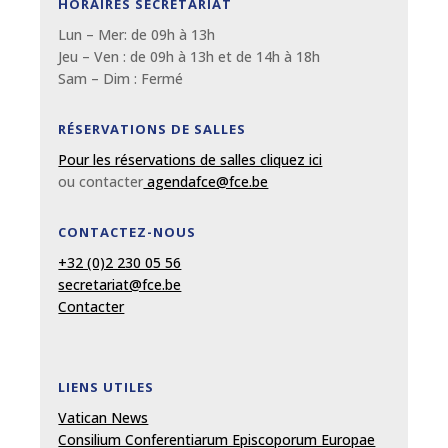
HORAIRES SECRÉTARIAT
Lun – Mer: de 09
h
à 13
h
Jeu – Ven : de 09
h
à 13
h et de 14h à 18h
Sam – Dim :
Fermé
RÉSERVATIONS DE SALLES
Pour les réservations de salles cliquez ici
ou contacter
agendafce@fce.be
CONTACTEZ-NOUS
+32 (0)2 230 05 56
secretariat@fce.be
Contacter
LIENS UTILES
Vatican News
Consilium Conferentiarum Episcoporum Europae