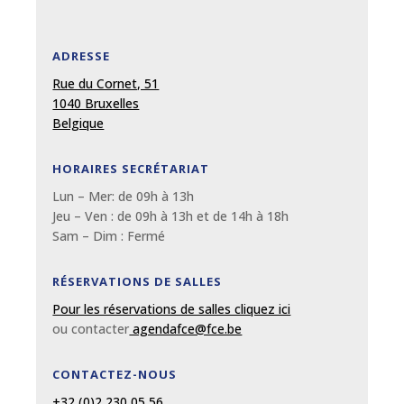
ADRESSE
Rue du Cornet, 51
1040 Bruxelles
Belgique
HORAIRES SECRÉTARIAT
Lun – Mer: de 09
h
à 13
h
Jeu – Ven : de 09
h
à 13
h et de 14h à 18h
Sam – Dim :
Fermé
RÉSERVATIONS DE SALLES
Pour les réservations de salles cliquez ici
ou contacter
agendafce@fce.be
CONTACTEZ-NOUS
+32 (0)2 230 05 56