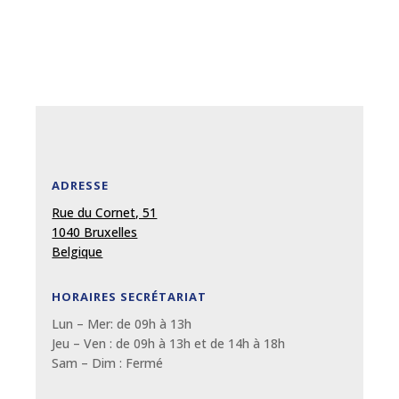
ADRESSE
Rue du Cornet, 51
1040 Bruxelles
Belgique
HORAIRES SECRÉTARIAT
Lun – Mer: de 09
h
à 13
h
Jeu – Ven : de 09
h
à 13
h et de 14h à 18h
Sam – Dim :
Fermé