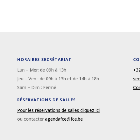
HORAIRES SECRÉTARIAT
CO
Lun – Mer: de 09
h
à 13
h
+32
Jeu – Ven : de 09
h
à 13
h et de 14h à 18h
sec
Sam – Dim :
Fermé
Con
RÉSERVATIONS DE SALLES
Pour les réservations de salles cliquez ici
ou contacter
agendafce@fce.be