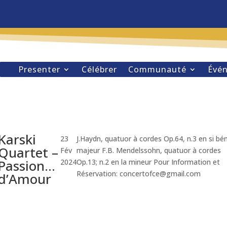
Presenter
Célébrer
Communauté
Évé
Karski
23
J.Haydn, quatuor à cordes Op.64, n.3 en si bé
Quartet –
Fév
majeur F.B. Mendelssohn, quatuor à cordes
Passion…
2024
Op.13; n.2 en la mineur Pour Information et
Réservation: concertofce@gmail.com
d’Amour