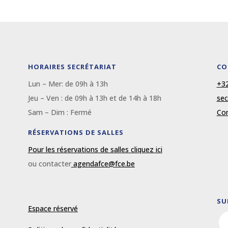
HORAIRES SECRÉTARIAT
CO
Lun – Mer: de 09
h
à 13
h
+32
Jeu – Ven : de 09
h
à 13
h et de 14h à 18h
sec
Sam – Dim :
Fermé
Con
RÉSERVATIONS DE SALLES
Pour les réservations de salles cliquez ici
ou contacter
agendafce@fce.be
SU
Espace réservé