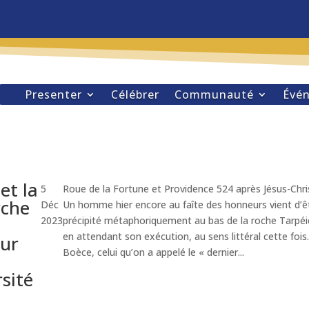
Presenter
Célébrer
Communauté
Évé
et la
5
Roue de la Fortune et Providence 524 après Jésus-Chri
rche
Déc
Un homme hier encore au faîte des honneurs vient d’ê
2023
précipité métaphoriquement au bas de la roche Tarpé
en attendant son exécution, au sens littéral cette fois.
ur
Boèce, celui qu’on a appelé le « dernier...
rsité