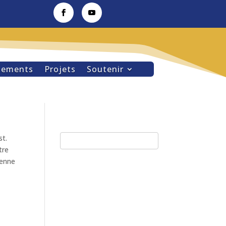
nements
Projets
Soutenir
st.
tre
ienne