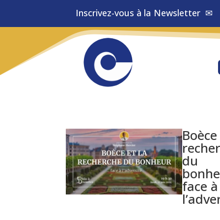
Inscrivez-vous à la
Newsletter
✉
Boèce 
reche
du
bonhe
face à
l’adve